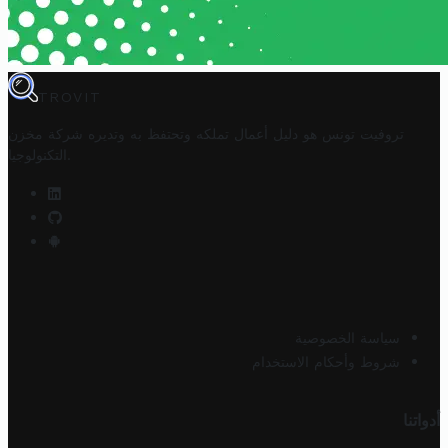
TROVIT
تروفيت تونس هو دليل أعمال تملكه وتحتفظ به وتديره
شركة مخزن
.
التكنولوجيا
سياسة الخصوصية
شروط وأحكام الاستخدام
أدواتنا