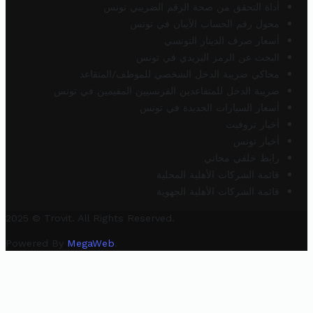
أداة التحقق من صحة الرقم الضريبي تونس
محول رقم الحساب الآيبان في تونس
أسعار صرف الدينار التونسي
البحث عن الرمز البريدي في تونس
محاكي ضريبة الدخل الشخصي للموظف/المتقاعد
ضريبة الدخل للمتقاعدين الفرنسيين المقيمين في تونس
أسعار السيارات الجديدة في تونس
أخبار تروفيت
أخبار تونس
رابط خلفي مجاني
قائمة الشركات الأهلية المحلية
قائمة الشركات الأهلية الجهوية
2025 © Trovit. All Rights Reserved.
Powered By
MegaWeb
.