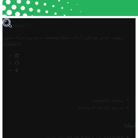
TROVIT
تروفيت تونس هو دليل أعمال تملكه وتحتفظ به وتديره
شركة مخزن
.
التكنولوجيا
سياسة الخصوصية
شروط وأحكام الاستخدام
أدواتنا
أداة التحقق من صحة الرقم الضريبي تونس