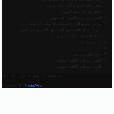
محول رقم الحساب الآيبان في تونس
أسعار صرف الدينار التونسي
البحث عن الرمز البريدي في تونس
محاكي ضريبة الدخل الشخصي للموظف/المتقاعد
ضريبة الدخل للمتقاعدين الفرنسيين المقيمين في تونس
أسعار السيارات الجديدة في تونس
أخبار تروفيت
أخبار تونس
رابط خلفي مجاني
قائمة الشركات الأهلية المحلية
قائمة الشركات الأهلية الجهوية
2025 © Trovit. All Rights Reserved.
Powered By
MegaWeb
.