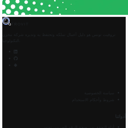
TROVIT
تروفيت تونس هو دليل أعمال تملكه وتحتفظ به وتديره
شركة مخزن
.
التكنولوجيا
سياسة الخصوصية
شروط وأحكام الاستخدام
أدواتنا
أداة التحقق من صحة الرقم الضريبي تونس