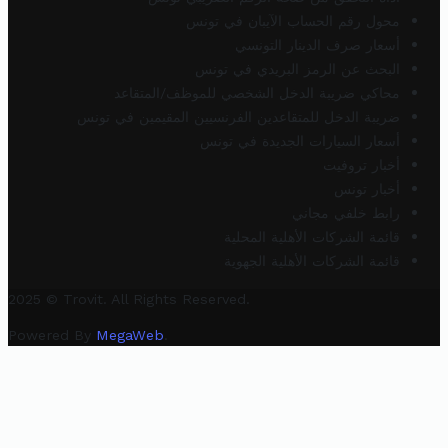
محول رقم الحساب الآيبان في تونس
أسعار صرف الدينار التونسي
البحث عن الرمز البريدي في تونس
محاكي ضريبة الدخل الشخصي للموظف/المتقاعد
ضريبة الدخل للمتقاعدين الفرنسيين المقيمين في تونس
أسعار السيارات الجديدة في تونس
أخبار تروفيت
أخبار تونس
رابط خلفي مجاني
قائمة الشركات الأهلية المحلية
قائمة الشركات الأهلية الجهوية
2025 © Trovit. All Rights Reserved.
Powered By
MegaWeb
.