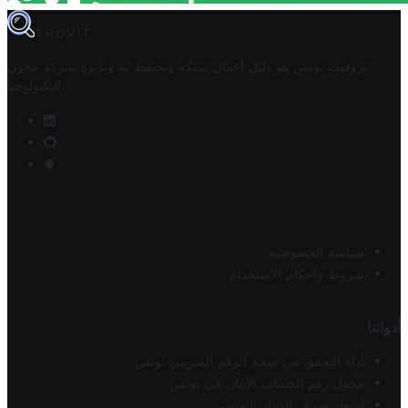
TROVIT
تروفيت تونس هو دليل أعمال تملكه وتحتفظ به وتديره
شركة مخزن
.
التكنولوجيا
سياسة الخصوصية
شروط وأحكام الاستخدام
أدواتنا
أداة التحقق من صحة الرقم الضريبي تونس
محول رقم الحساب الآيبان في تونس
أسعار صرف الدينار التونسي