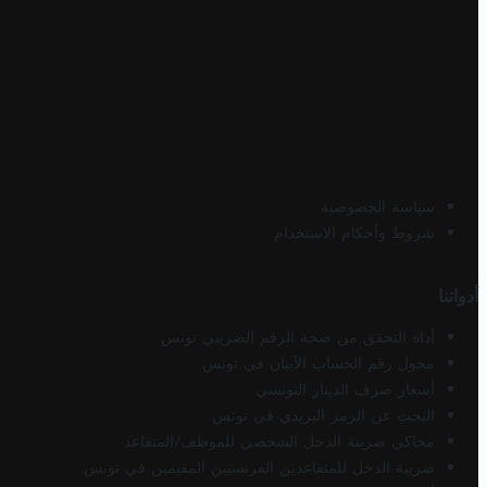
سياسة الخصوصية
شروط وأحكام الاستخدام
أدواتنا
أداة التحقق من صحة الرقم الضريبي تونس
محول رقم الحساب الآيبان في تونس
أسعار صرف الدينار التونسي
البحث عن الرمز البريدي في تونس
محاكي ضريبة الدخل الشخصي للموظف/المتقاعد
ضريبة الدخل للمتقاعدين الفرنسيين المقيمين في تونس