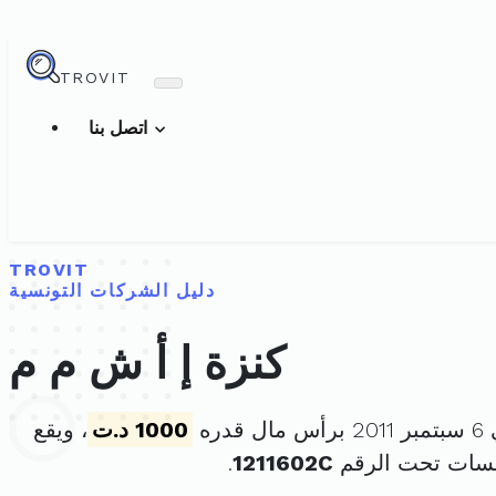
TROVIT
اتصل بنا
TROVIT
دليل الشركات التونسية
كنزة إ أ ش م م
دره
1000 د.ت
، ويقع
سسات تحت الرقم
1211602C
.