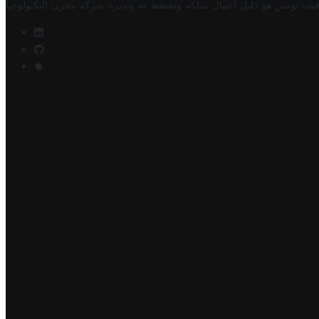
فيت تونس هو دليل أعمال تملكه وتحتفظ به وتديره
شركة مخزن التكنولوجيا