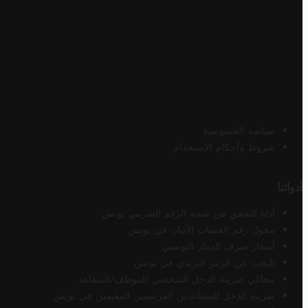
سياسة الخصوصية
شروط وأحكام الاستخدام
أدواتنا
أداة التحقق من صحة الرقم الضريبي تونس
محول رقم الحساب الآيبان في تونس
أسعار صرف الدينار التونسي
البحث عن الرمز البريدي في تونس
محاكي ضريبة الدخل الشخصي للموظف/المتقاعد
ضريبة الدخل للمتقاعدين الفرنسيين المقيمين في تونس