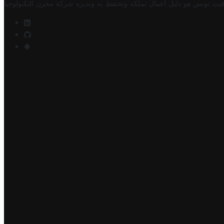
فيت تونس هو دليل أعمال تملكه وتحتفظ به وتديره
شركة مخزن التكنولوجيا