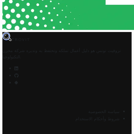
TROVIT
تروفيت تونس هو دليل أعمال تملكه وتحتفظ به وتديره
شركة مخزن
.
التكنولوجيا
سياسة الخصوصية
شروط وأحكام الاستخدام