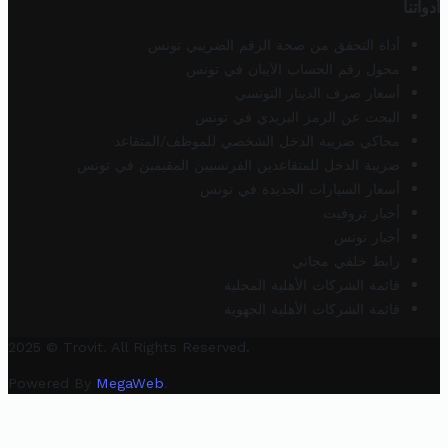
أدواتنا
أداة التحقق من صحة الرقم الضريبي تونس
محول رقم الحساب الآيبان في تونس
أسعار صرف الدينار التونسي
البحث عن الرمز البريدي في تونس
محاكي ضريبة الدخل الشخصي للموظف/المتقاعد
ضريبة الدخل للمتقاعدين الفرنسيين المقيمين في تونس
أسعار السيارات الجديدة في تونس
أخبار تروفيت
أخبار تونس
رابط خلفي مجاني
قائمة الشركات الأهلية المحلية
قائمة الشركات الأهلية الجهوية
2025 © Trovit. All Rights Reserved.
Powered By
MegaWeb
.