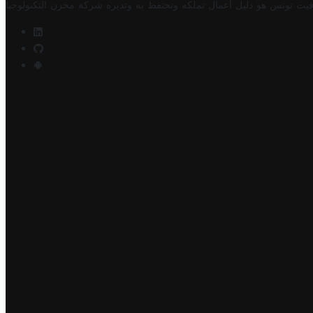
فيت تونس هو دليل أعمال تملكه وتحتفظ به وتديره
شركة مخزن التكنولوجيا