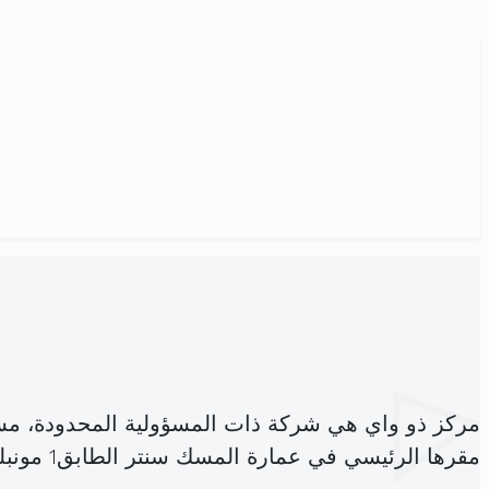
مركز ذو واي هي شركة ذات المسؤولية المحدودة، مس
مقرها الرئيسي في عمارة المسك سنتر الطابق1 مونبليزير بورجل باب بحر (