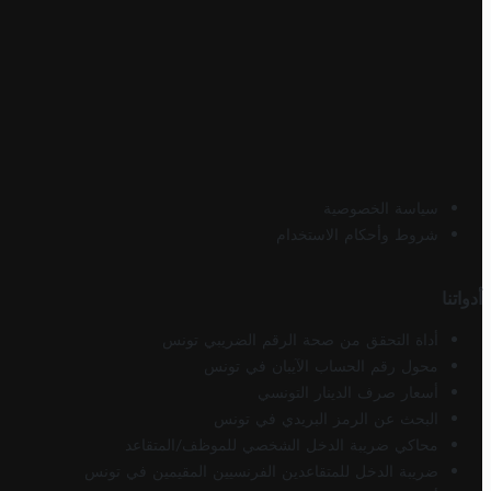
سياسة الخصوصية
شروط وأحكام الاستخدام
أدواتنا
أداة التحقق من صحة الرقم الضريبي تونس
محول رقم الحساب الآيبان في تونس
أسعار صرف الدينار التونسي
البحث عن الرمز البريدي في تونس
محاكي ضريبة الدخل الشخصي للموظف/المتقاعد
ضريبة الدخل للمتقاعدين الفرنسيين المقيمين في تونس