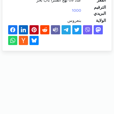
المقر
عدد 09 نهج انقلترا باب بحر
الترقيم
1000
البريدي
الولاية
بنعروس