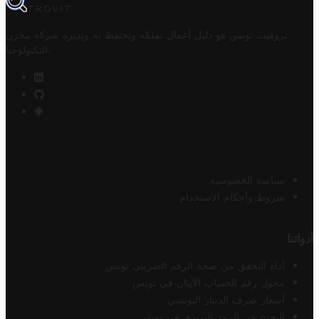
TROVIT
تروفيت تونس هو دليل أعمال تملكه وتحتفظ به وتديره
شركة مخزن
.
التكنولوجيا
سياسة الخصوصية
شروط وأحكام الاستخدام
أدواتنا
أداة التحقق من صحة الرقم الضريبي تونس
محول رقم الحساب الآيبان في تونس
أسعار صرف الدينار التونسي
البحث عن الرمز البريدي في تونس