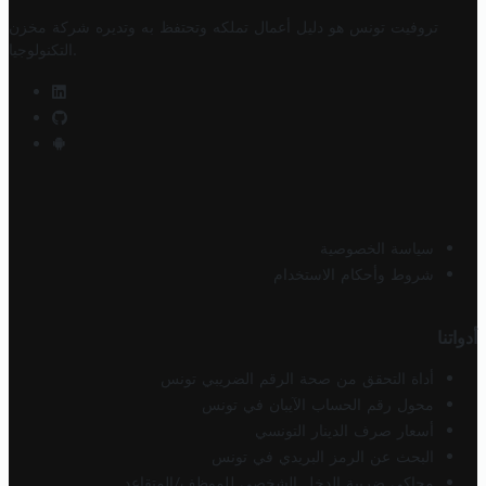
تروفيت تونس هو دليل أعمال تملكه وتحتفظ به وتديره
شركة مخزن
.
التكنولوجيا
سياسة الخصوصية
شروط وأحكام الاستخدام
أدواتنا
أداة التحقق من صحة الرقم الضريبي تونس
محول رقم الحساب الآيبان في تونس
أسعار صرف الدينار التونسي
البحث عن الرمز البريدي في تونس
محاكي ضريبة الدخل الشخصي للموظف/المتقاعد