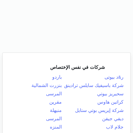
شركات في نفس الإختصاص
ر&د بيوتى
باردو
شركة باسيفيك سايلس ترادينق
بنزرت الشمالية
سحيريز بيوتي
المرسى
كراتين هاوس
مقرين
شركة إيريس بوتي ستايل
منيهلة
ديفي جيفن
المرسى
جلام لاب
المنزه