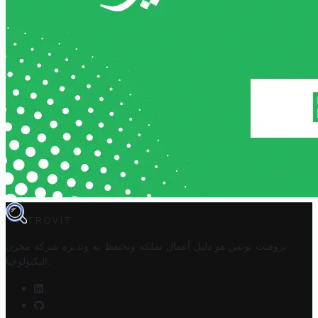
TROVIT
تروفيت تونس هو دليل أعمال تملكه وتحتفظ به وتديره
شركة مخزن
.
التكنولوجيا