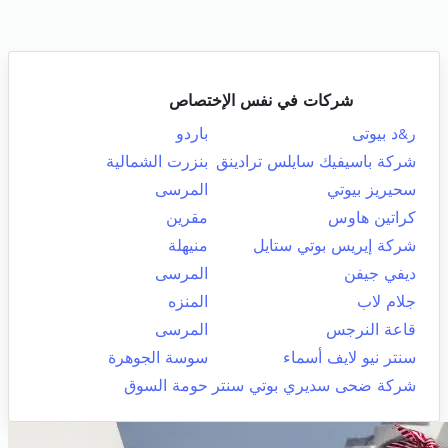
شركات في نفس الإختصاص
ر&د بيوتى
باردو
شركة باسيفيك سايلس ترادينق
بنزرت الشمالية
سحيريز بيوتي
المرسى
كراتين هاوس
مقرين
شركة إيريس بوتي ستايل
منيهلة
ديفي جيفن
المرسى
جلام لاب
المنزه
قاعة النرجس
المرسى
سنتر نيو لايف أسماء
سوسة الجوهرة
شركة ضحى سديري بوتي سنتر
حومة السوق