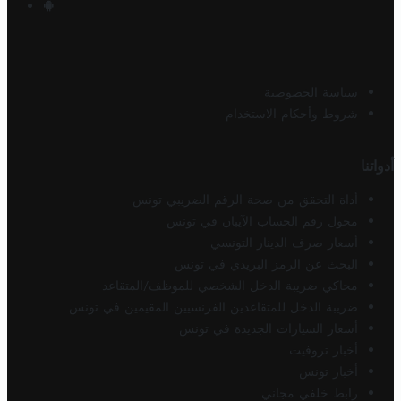
سياسة الخصوصية
شروط وأحكام الاستخدام
أدواتنا
أداة التحقق من صحة الرقم الضريبي تونس
محول رقم الحساب الآيبان في تونس
أسعار صرف الدينار التونسي
البحث عن الرمز البريدي في تونس
محاكي ضريبة الدخل الشخصي للموظف/المتقاعد
ضريبة الدخل للمتقاعدين الفرنسيين المقيمين في تونس
أسعار السيارات الجديدة في تونس
أخبار تروفيت
أخبار تونس
رابط خلفي مجاني