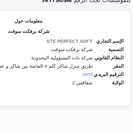
للمؤسسات تحت الرقم
1477905M
.
معلومات حول
شركة برفكت سوفت
الإسم التجاري
STE PERFECT SOFT
التسمية
شركة برفكت سوفت
النظام القانوني
شركة ذات المسؤولية المحدودة
المقر
طريق منزل شاكر كلم 4 القاصة بين شاكر و عقارب زنقة عدد 2 صفاقس الجنوبية
الترقيم البريدي
3013
الولاية
صفاقس 2