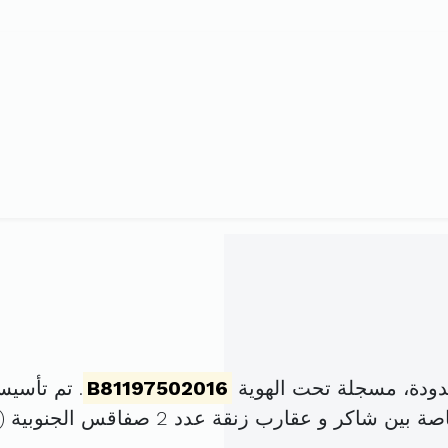
ودة، مسجلة تحت الهوية
B81197502016
. تم تأسيسها في 3 أكتوبر 6