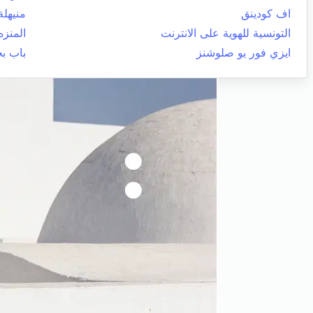
اف كودينق
منيهلة
التونسية للهوية على الانترنت
المنزه
ايزي فور يو صلوشنز
باب ب