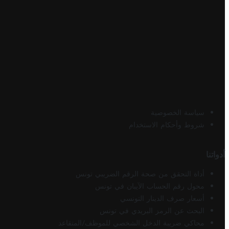
سياسة الخصوصية
شروط وأحكام الاستخدام
أدواتنا
أداة التحقق من صحة الرقم الضريبي تونس
محول رقم الحساب الآيبان في تونس
أسعار صرف الدينار التونسي
البحث عن الرمز البريدي في تونس
محاكي ضريبة الدخل الشخصي للموظف/المتقاعد