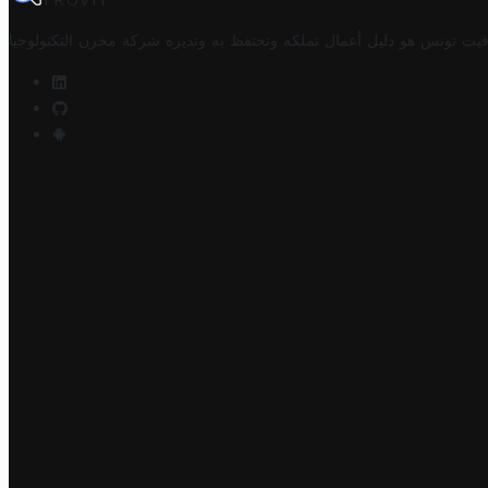
TROVIT
فيت تونس هو دليل أعمال تملكه وتحتفظ به وتديره
شركة مخزن التكنولوجيا