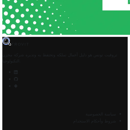
TROVIT
تروفيت تونس هو دليل أعمال تملكه وتحتفظ به وتديره
شركة مخزن
.
التكنولوجيا
سياسة الخصوصية
شروط وأحكام الاستخدام