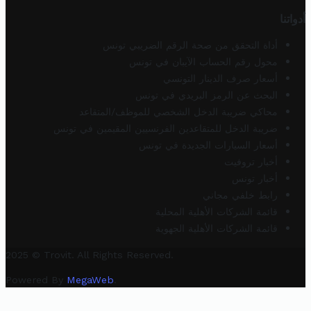
أدواتنا
أداة التحقق من صحة الرقم الضريبي تونس
محول رقم الحساب الآيبان في تونس
أسعار صرف الدينار التونسي
البحث عن الرمز البريدي في تونس
محاكي ضريبة الدخل الشخصي للموظف/المتقاعد
ضريبة الدخل للمتقاعدين الفرنسيين المقيمين في تونس
أسعار السيارات الجديدة في تونس
أخبار تروفيت
أخبار تونس
رابط خلفي مجاني
قائمة الشركات الأهلية المحلية
قائمة الشركات الأهلية الجهوية
2025 © Trovit. All Rights Reserved.
Powered By
MegaWeb
.