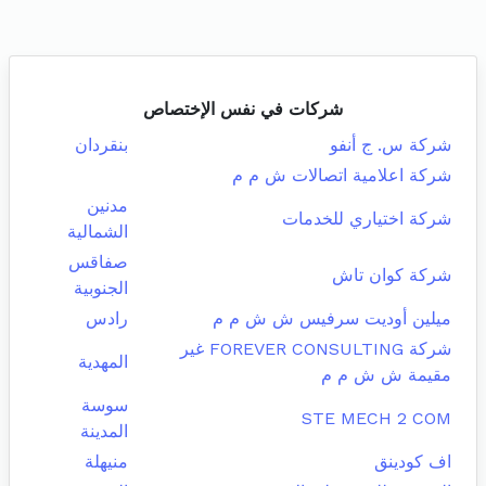
شركات في نفس الإختصاص
شركة س. ج أنفو
بنقردان
شركة اعلامية اتصالات ش م م
مدنين
شركة اختياري للخدمات
الشمالية
صفاقس
شركة كوان تاش
الجنوبية
ميلين أوديت سرفيس ش ش م م
رادس
شركة FOREVER CONSULTING غير
المهدية
مقيمة ش ش م م
سوسة
STE MECH 2 COM
المدينة
اف كودينق
منيهلة