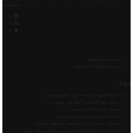
.
التكنولوجيا
سياسة الخصوصية
شروط وأحكام الاستخدام
أدواتنا
أداة التحقق من صحة الرقم الضريبي تونس
محول رقم الحساب الآيبان في تونس
أسعار صرف الدينار التونسي
البحث عن الرمز البريدي في تونس
محاكي ضريبة الدخل الشخصي للموظف/المتقاعد
ضريبة الدخل للمتقاعدين الفرنسيين المقيمين في تونس