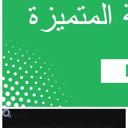
TROVIT
تروفيت تونس هو دليل أعمال تملكه وتحتفظ به وتديره
شركة مخزن