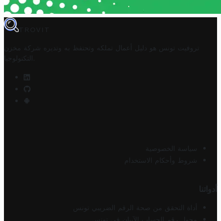
TROVIT
تروفيت تونس هو دليل أعمال تملكه وتحتفظ به وتديره
شركة مخزن
.
التكنولوجيا
سياسة الخصوصية
شروط وأحكام الاستخدام
أدواتنا
أداة التحقق من صحة الرقم الضريبي تونس
محول رقم الحساب الآيبان في تونس