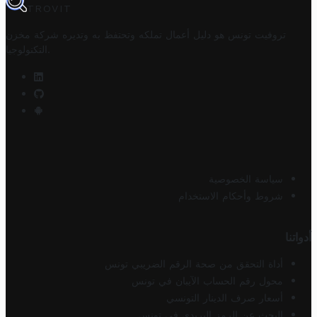
TROVIT
تروفيت تونس هو دليل أعمال تملكه وتحتفظ به وتديره
شركة مخزن
.
التكنولوجيا
سياسة الخصوصية
شروط وأحكام الاستخدام
أدواتنا
أداة التحقق من صحة الرقم الضريبي تونس
محول رقم الحساب الآيبان في تونس
أسعار صرف الدينار التونسي
البحث عن الرمز البريدي في تونس