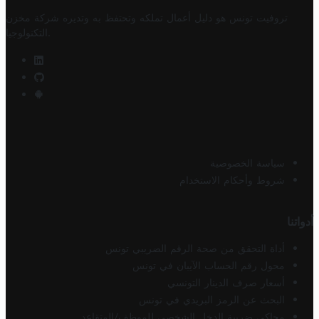
تروفيت تونس هو دليل أعمال تملكه وتحتفظ به وتديره
شركة مخزن
.
التكنولوجيا
سياسة الخصوصية
شروط وأحكام الاستخدام
أدواتنا
أداة التحقق من صحة الرقم الضريبي تونس
محول رقم الحساب الآيبان في تونس
أسعار صرف الدينار التونسي
البحث عن الرمز البريدي في تونس
محاكي ضريبة الدخل الشخصي للموظف/المتقاعد