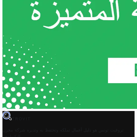
TROVIT
تروفيت تونس هو دليل أعمال تملكه وتحتفظ به وتديره
شركة مخزن
.
التكنولوجيا