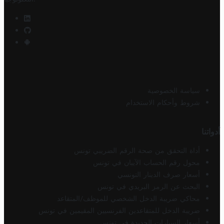
سياسة الخصوصية
شروط وأحكام الاستخدام
أدواتنا
أداة التحقق من صحة الرقم الضريبي تونس
محول رقم الحساب الآيبان في تونس
أسعار صرف الدينار التونسي
البحث عن الرمز البريدي في تونس
محاكي ضريبة الدخل الشخصي للموظف/المتقاعد
ضريبة الدخل للمتقاعدين الفرنسيين المقيمين في تونس
أسعار السيارات الجديدة في تونس