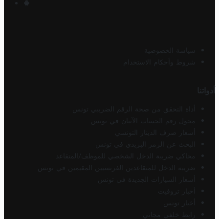
سياسة الخصوصية
شروط وأحكام الاستخدام
أدواتنا
أداة التحقق من صحة الرقم الضريبي تونس
محول رقم الحساب الآيبان في تونس
أسعار صرف الدينار التونسي
البحث عن الرمز البريدي في تونس
محاكي ضريبة الدخل الشخصي للموظف/المتقاعد
ضريبة الدخل للمتقاعدين الفرنسيين المقيمين في تونس
أسعار السيارات الجديدة في تونس
أخبار تروفيت
أخبار تونس
رابط خلفي مجاني