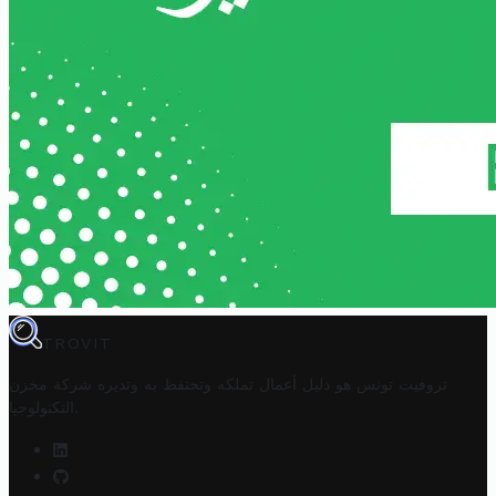
TROVIT
تروفيت تونس هو دليل أعمال تملكه وتحتفظ به وتديره
شركة مخزن
.
التكنولوجيا