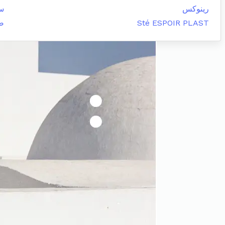
رينوكس
س
Sté ESPOIR PLAST
صي