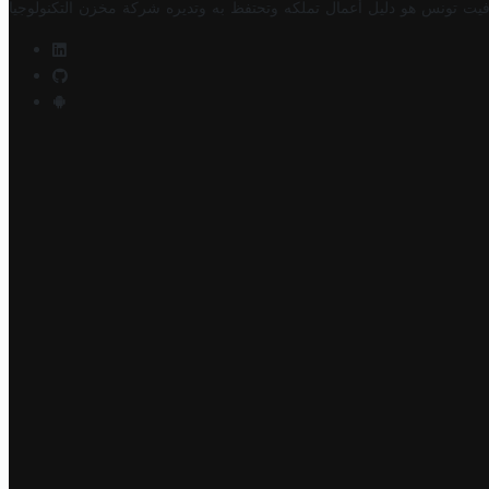
فيت تونس هو دليل أعمال تملكه وتحتفظ به وتديره
شركة مخزن التكنولوجيا