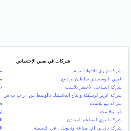
شركات في نفس الإختصاص
شركة م ري للادوات تونس
م
قيس البوسعيدي سلطان ترادينغ
من
شركة الساحل الأخضر بلاست
ح
شركة عزيز لرسكلة وإنتاج البلاستيك بالوسط س أ ر ب ب س
شركة نيو بلاست
صف
قرانيبلاست
ار
شركة التوي لصناعة المعادن
ال
شركة دي بي اي صناعة وتحويل - في التصفية
ال