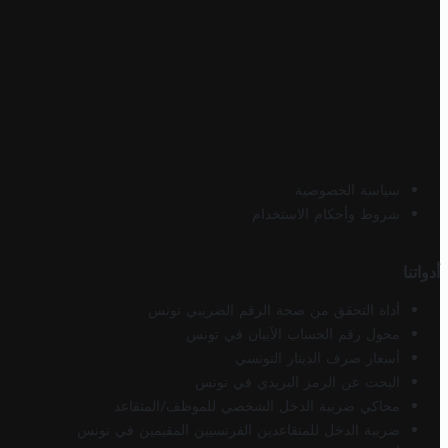
سياسة الخصوصية
شروط وأحكام الاستخدام
أدواتنا
أداة التحقق من صحة الرقم الضريبي تونس
محول رقم الحساب الآيبان في تونس
أسعار صرف الدينار التونسي
البحث عن الرمز البريدي في تونس
محاكي ضريبة الدخل الشخصي للموظف/المتقاعد
ضريبة الدخل للمتقاعدين الفرنسيين المقيمين في تونس