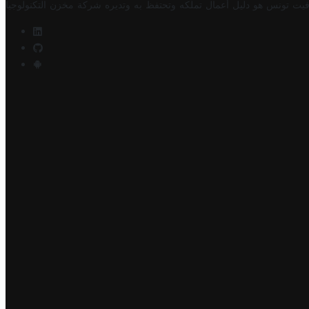
فيت تونس هو دليل أعمال تملكه وتحتفظ به وتديره
شركة مخزن التكنولوجيا