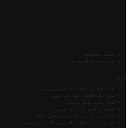
سياسة الخصوصية
شروط وأحكام الاستخدام
أدواتنا
أداة التحقق من صحة الرقم الضريبي تونس
محول رقم الحساب الآيبان في تونس
أسعار صرف الدينار التونسي
البحث عن الرمز البريدي في تونس
محاكي ضريبة الدخل الشخصي للموظف/المتقاعد
ضريبة الدخل للمتقاعدين الفرنسيين المقيمين في تونس