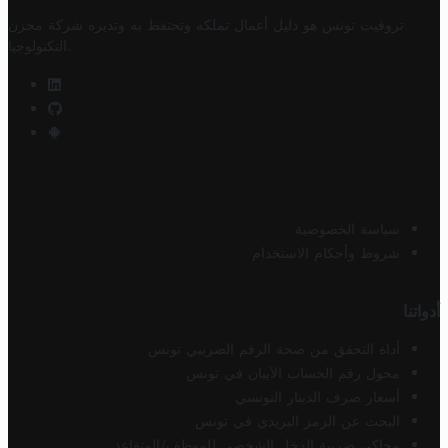
تروفيت تونس هو دليل أعمال تملكه وتحتفظ به وتديره
شركة مخزن
.
التكنولوجيا
سياسة الخصوصية
شروط وأحكام الاستخدام
أدواتنا
أداة التحقق من صحة الرقم الضريبي تونس
محول رقم الحساب الآيبان في تونس
أسعار صرف الدينار التونسي
البحث عن الرمز البريدي في تونس
محاكي ضريبة الدخل الشخصي للموظف/المتقاعد