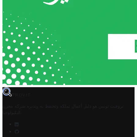
TROVIT
تروفيت تونس هو دليل أعمال تملكه وتحتفظ به وتديره
شركة مخزن
.
التكنولوجيا