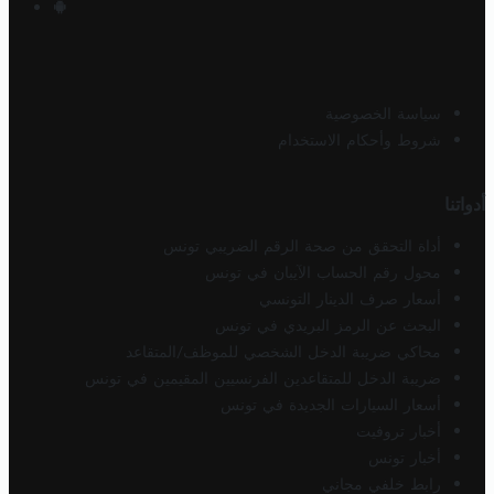
سياسة الخصوصية
شروط وأحكام الاستخدام
أدواتنا
أداة التحقق من صحة الرقم الضريبي تونس
محول رقم الحساب الآيبان في تونس
أسعار صرف الدينار التونسي
البحث عن الرمز البريدي في تونس
محاكي ضريبة الدخل الشخصي للموظف/المتقاعد
ضريبة الدخل للمتقاعدين الفرنسيين المقيمين في تونس
أسعار السيارات الجديدة في تونس
أخبار تروفيت
أخبار تونس
رابط خلفي مجاني