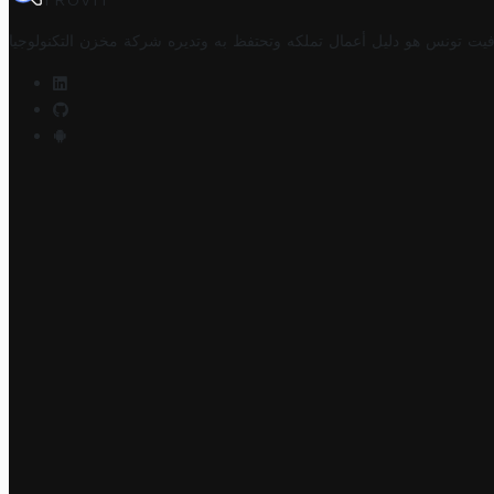
TROVIT
فيت تونس هو دليل أعمال تملكه وتحتفظ به وتديره
شركة مخزن التكنولوجيا