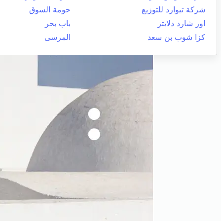
شركة تيوارد للتوزيع
حومة السوق
اور شارد دلايتز
باب بحر
كزا شوب بن سعد
المرسى