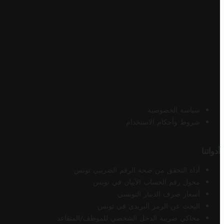
سياسة الخصوصية
شروط وأحكام الاستخدام
أدواتنا
أداة التحقق من صحة الرقم الضريبي تونس
محول رقم الحساب الآيبان في تونس
أسعار صرف الدينار التونسي
البحث عن الرمز البريدي في تونس
محاكي ضريبة الدخل الشخصي للموظف/المتقاعد