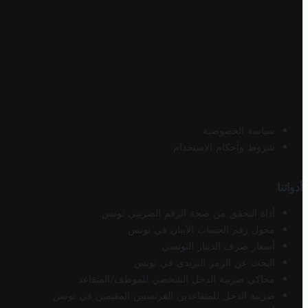
سياسة الخصوصية
شروط وأحكام الاستخدام
أدواتنا
أداة التحقق من صحة الرقم الضريبي تونس
محول رقم الحساب الآيبان في تونس
أسعار صرف الدينار التونسي
البحث عن الرمز البريدي في تونس
محاكي ضريبة الدخل الشخصي للموظف/المتقاعد
ضريبة الدخل للمتقاعدين الفرنسيين المقيمين في تونس