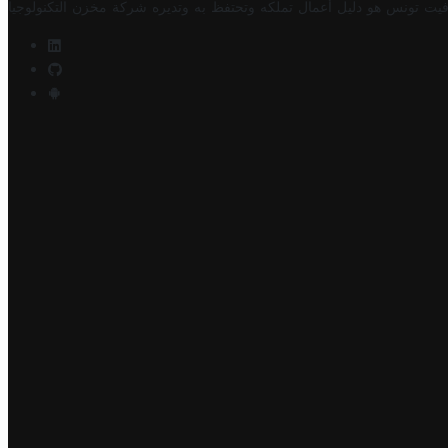
فيت تونس هو دليل أعمال تملكه وتحتفظ به وتديره
شركة مخزن التكنولوجيا