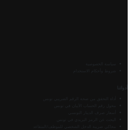
سياسة الخصوصية
شروط وأحكام الاستخدام
أدواتنا
أداة التحقق من صحة الرقم الضريبي تونس
محول رقم الحساب الآيبان في تونس
أسعار صرف الدينار التونسي
البحث عن الرمز البريدي في تونس
محاكي ضريبة الدخل الشخصي للموظف/المتقاعد