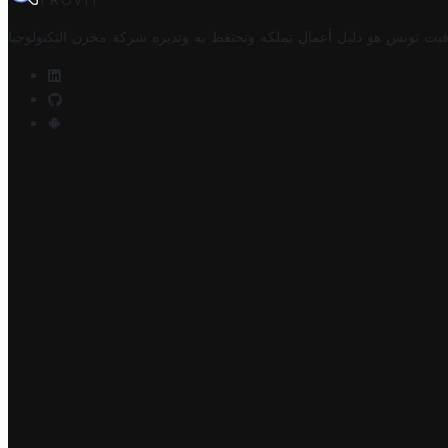
TROVIT
فيت تونس هو دليل أعمال تملكه وتحتفظ به وتديره
شركة مخزن التكنولوجيا