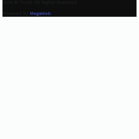
2025 © Trovit. All Rights Reserved.
Powered By
MegaWeb
.