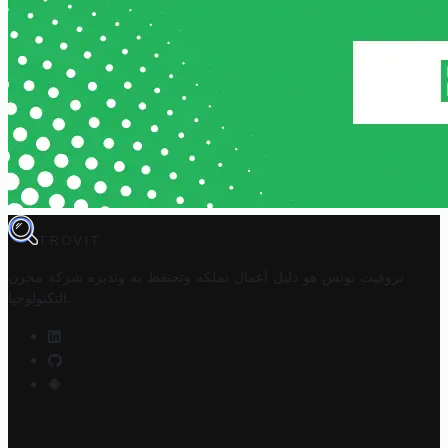
TROVIT
تروفيت تونس هو دليل أعمال تملكه وتحتفظ به وتديره
شركة مخزن
.
التكنولوجيا