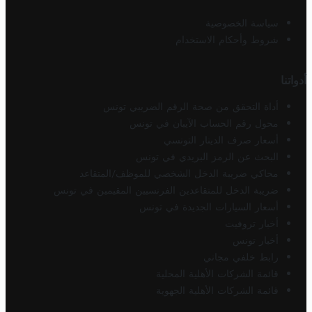
سياسة الخصوصية
شروط وأحكام الاستخدام
أدواتنا
أداة التحقق من صحة الرقم الضريبي تونس
محول رقم الحساب الآيبان في تونس
أسعار صرف الدينار التونسي
البحث عن الرمز البريدي في تونس
محاكي ضريبة الدخل الشخصي للموظف/المتقاعد
ضريبة الدخل للمتقاعدين الفرنسيين المقيمين في تونس
أسعار السيارات الجديدة في تونس
أخبار تروفيت
أخبار تونس
رابط خلفي مجاني
قائمة الشركات الأهلية المحلية
قائمة الشركات الأهلية الجهوية