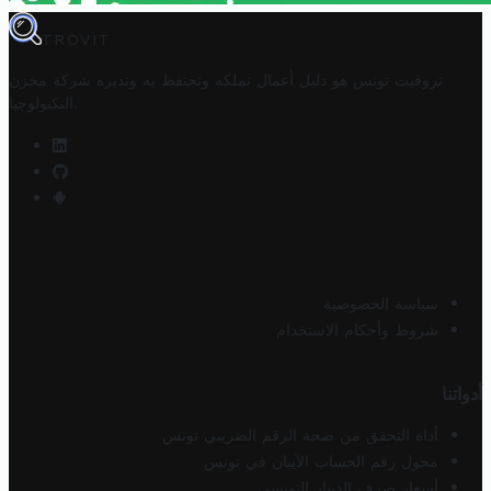
TROVIT
تروفيت تونس هو دليل أعمال تملكه وتحتفظ به وتديره
شركة مخزن
.
التكنولوجيا
سياسة الخصوصية
شروط وأحكام الاستخدام
أدواتنا
أداة التحقق من صحة الرقم الضريبي تونس
محول رقم الحساب الآيبان في تونس
أسعار صرف الدينار التونسي