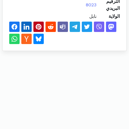
الترقيم
8023
البريدي
الولاية
نابل