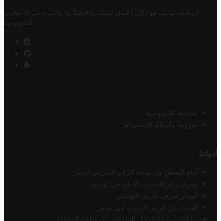
تروفيت تونس هو دليل أعمال تملكه وتحتفظ به وتديره
شركة مخزن
.
التكنولوجيا
سياسة الخصوصية
شروط وأحكام الاستخدام
أدواتنا
أداة التحقق من صحة الرقم الضريبي تونس
محول رقم الحساب الآيبان في تونس
أسعار صرف الدينار التونسي
البحث عن الرمز البريدي في تونس
محاكي ضريبة الدخل الشخصي للموظف/المتقاعد