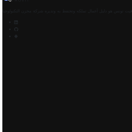
TROVIT
فيت تونس هو دليل أعمال تملكه وتحتفظ به وتديره
شركة مخزن التكنولوجيا