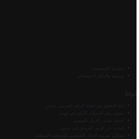
سياسة الخصوصية
شروط وأحكام الاستخدام
أدواتنا
أداة التحقق من صحة الرقم الضريبي تونس
محول رقم الحساب الآيبان في تونس
أسعار صرف الدينار التونسي
البحث عن الرمز البريدي في تونس
محاكي ضريبة الدخل الشخصي للموظف/المتقاعد