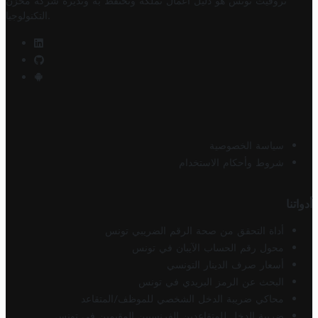
تروفيت تونس هو دليل أعمال تملكه وتحتفظ به وتديره
شركة مخزن
.
التكنولوجيا
سياسة الخصوصية
شروط وأحكام الاستخدام
أدواتنا
أداة التحقق من صحة الرقم الضريبي تونس
محول رقم الحساب الآيبان في تونس
أسعار صرف الدينار التونسي
البحث عن الرمز البريدي في تونس
محاكي ضريبة الدخل الشخصي للموظف/المتقاعد
ضريبة الدخل للمتقاعدين الفرنسيين المقيمين في تونس