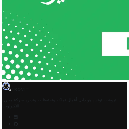
TROVIT
تروفيت تونس هو دليل أعمال تملكه وتحتفظ به وتديره
شركة مخزن
.
التكنولوجيا