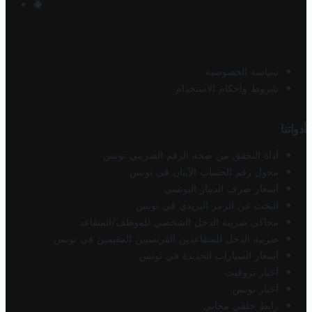
سياسة الخصوصية
شروط وأحكام الاستخدام
أدواتنا
أداة التحقق من صحة الرقم الضريبي تونس
محول رقم الحساب الآيبان في تونس
أسعار صرف الدينار التونسي
البحث عن الرمز البريدي في تونس
محاكي ضريبة الدخل الشخصي للموظف/المتقاعد
ضريبة الدخل للمتقاعدين الفرنسيين المقيمين في تونس
أسعار السيارات الجديدة في تونس
أخبار تروفيت
أخبار تونس
رابط خلفي مجاني