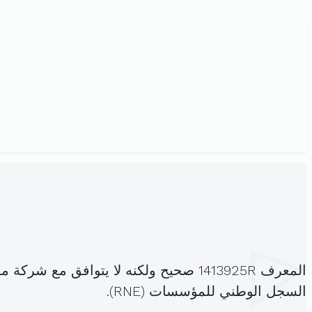
المعرف 1413925R صحيح ولكنه لا يتواف
السجل الوطني للمؤسسات (RNE).