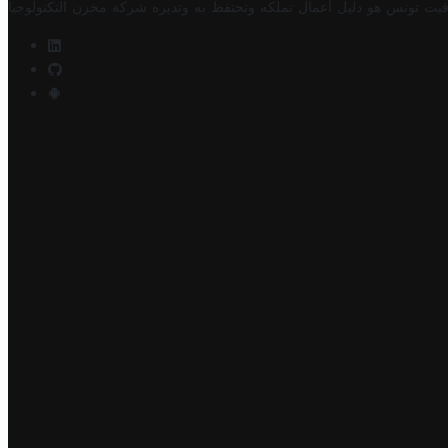
فيت تونس هو دليل أعمال تملكه وتحتفظ به وتديره
شركة مخزن التكنولوجيا