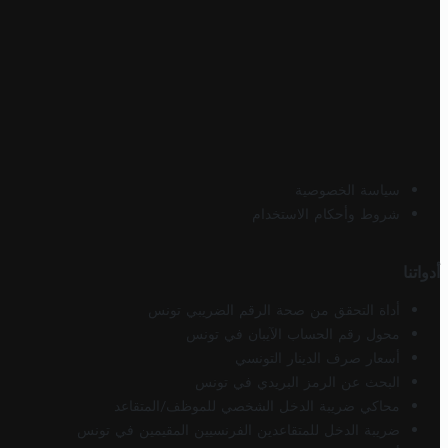
سياسة الخصوصية
شروط وأحكام الاستخدام
أدواتنا
أداة التحقق من صحة الرقم الضريبي تونس
محول رقم الحساب الآيبان في تونس
أسعار صرف الدينار التونسي
البحث عن الرمز البريدي في تونس
محاكي ضريبة الدخل الشخصي للموظف/المتقاعد
ضريبة الدخل للمتقاعدين الفرنسيين المقيمين في تونس