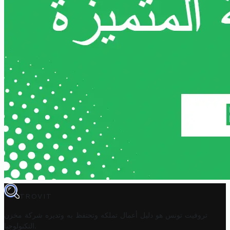
TROVIT
تروفيت تونس هو دليل أعمال تملكه وتحتفظ به وتديره
شركة مخزن
.
التكنولوجيا