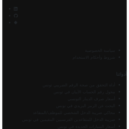
سياسة الخصوصية
شروط وأحكام الاستخدام
أدواتنا
أداة التحقق من صحة الرقم الضريبي تونس
محول رقم الحساب الآيبان في تونس
أسعار صرف الدينار التونسي
البحث عن الرمز البريدي في تونس
محاكي ضريبة الدخل الشخصي للموظف/المتقاعد
ضريبة الدخل للمتقاعدين الفرنسيين المقيمين في تونس
أسعار السيارات الجديدة في تونس