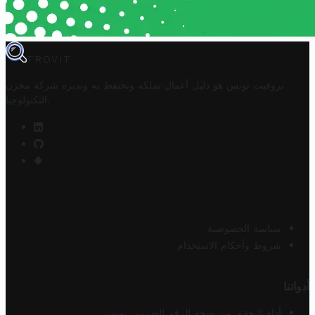
TROVIT
تروفيت تونس هو دليل أعمال تملكه وتحتفظ به وتديره
شركة مخزن
.
التكنولوجيا
سياسة الخصوصية
شروط وأحكام الاستخدام
أدواتنا
أداة التحقق من صحة الرقم الضريبي تونس