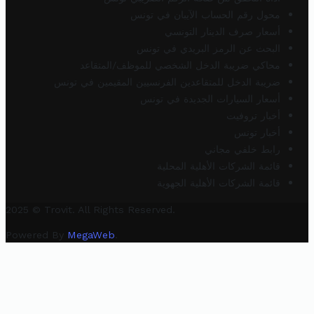
محول رقم الحساب الآيبان في تونس
أسعار صرف الدينار التونسي
البحث عن الرمز البريدي في تونس
محاكي ضريبة الدخل الشخصي للموظف/المتقاعد
ضريبة الدخل للمتقاعدين الفرنسيين المقيمين في تونس
أسعار السيارات الجديدة في تونس
أخبار تروفيت
أخبار تونس
رابط خلفي مجاني
قائمة الشركات الأهلية المحلية
قائمة الشركات الأهلية الجهوية
2025 © Trovit. All Rights Reserved.
Powered By
MegaWeb
.