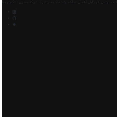
فيت تونس هو دليل أعمال تملكه وتحتفظ به وتديره
شركة مخزن التكنولوجيا