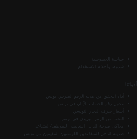
سياسة الخصوصية
شروط وأحكام الاستخدام
أدواتنا
أداة التحقق من صحة الرقم الضريبي تونس
محول رقم الحساب الآيبان في تونس
أسعار صرف الدينار التونسي
البحث عن الرمز البريدي في تونس
محاكي ضريبة الدخل الشخصي للموظف/المتقاعد
ضريبة الدخل للمتقاعدين الفرنسيين المقيمين في تونس