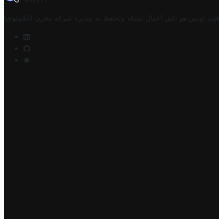
TROVIT
فيت تونس هو دليل أعمال تملكه وتحتفظ به وتديره
شركة مخزن التكنولوجيا