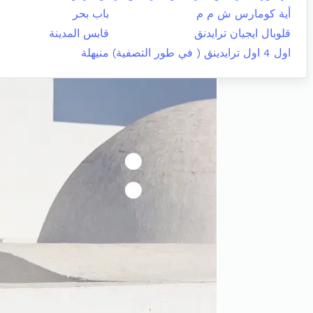
أية كومارس ش م م
باب بحر
قلوبال ايجيان ترايدنق
قابس المدينة
اول 4 اول ترايدينق ( في طور التصفية)
منيهلة