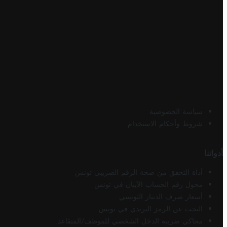
سياسة الخصوصية
شروط وأحكام الاستخدام
أدواتنا
أداة التحقق من صحة الرقم الضريبي تونس
محول رقم الحساب الآيبان في تونس
أسعار صرف الدينار التونسي
البحث عن الرمز البريدي في تونس
محاكي ضريبة الدخل الشخصي للموظف/المتقاعد