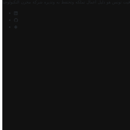
فيت تونس هو دليل أعمال تملكه وتحتفظ به وتديره
شركة مخزن التكنولوجيا