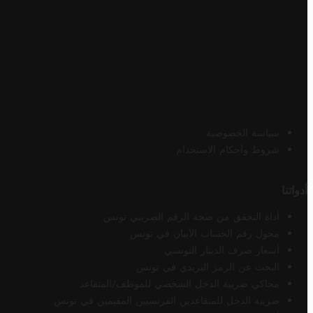
سياسة الخصوصية
شروط وأحكام الاستخدام
أدواتنا
أداة التحقق من صحة الرقم الضريبي تونس
محول رقم الحساب الآيبان في تونس
أسعار صرف الدينار التونسي
البحث عن الرمز البريدي في تونس
محاكي ضريبة الدخل الشخصي للموظف/المتقاعد
ضريبة الدخل للمتقاعدين الفرنسيين المقيمين في تونس