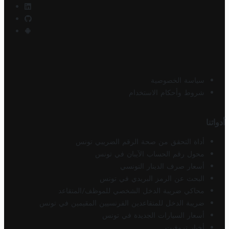
سياسة الخصوصية
شروط وأحكام الاستخدام
أدواتنا
أداة التحقق من صحة الرقم الضريبي تونس
محول رقم الحساب الآيبان في تونس
أسعار صرف الدينار التونسي
البحث عن الرمز البريدي في تونس
محاكي ضريبة الدخل الشخصي للموظف/المتقاعد
ضريبة الدخل للمتقاعدين الفرنسيين المقيمين في تونس
أسعار السيارات الجديدة في تونس
أخبار تروفيت