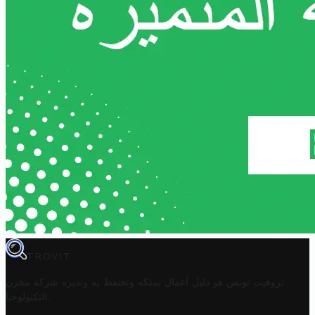
TROVIT
تروفيت تونس هو دليل أعمال تملكه وتحتفظ به وتديره
شركة مخزن
.
التكنولوجيا