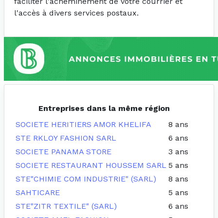
faciliter l'acheminement de votre courrier et
l'accès à divers services postaux.
Entreprises dans la même région
SOCIETE HERITIERS AMOR KHELIFA
8 ans
STE RKLOY FASHION SARL
6 ans
SOCIETE PANAMA STORE
3 ans
SOCIETE RESTAURANT HOUSSEM SARL
5 ans
STE"CHIMIE COM INDUSTRIE" (SARL)
8 ans
SAHTICARE
5 ans
STE"ZITR TEXTILE" (SARL)
6 ans