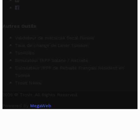
Autres Outils
Validateur de matricule fiscal Tunisie
Taux de change de Dinar Tunisien
TuniRIBs
Simulateur IRPP Salarié / Retraité
Calculateur IRPP de Retraité Français Résident en
Tunisie
Trovit News
2025 © Trovit. All Rights Reserved.
Powered By
MegaWeb
.