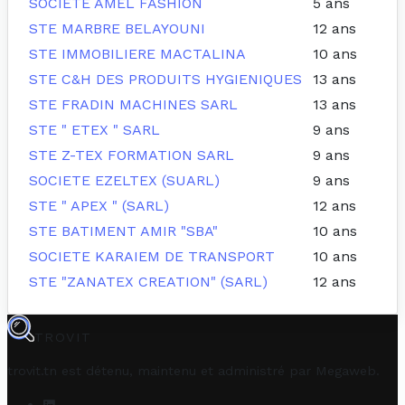
SOCIETE AMEL FASHION
5 ans
STE MARBRE BELAYOUNI
12 ans
STE IMMOBILIERE MACTALINA
10 ans
STE C&H DES PRODUITS HYGIENIQUES
13 ans
STE FRADIN MACHINES SARL
13 ans
STE " ETEX " SARL
9 ans
STE Z-TEX FORMATION SARL
9 ans
SOCIETE EZELTEX (SUARL)
9 ans
STE " APEX " (SARL)
12 ans
STE BATIMENT AMIR "SBA"
10 ans
SOCIETE KARAIEM DE TRANSPORT
10 ans
STE "ZANATEX CREATION" (SARL)
12 ans
TROVIT
trovit.tn est détenu, maintenu et administré par
Megaweb
.