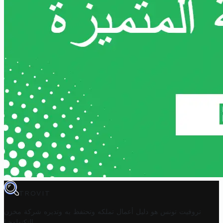
TROVIT
تروفيت تونس هو دليل أعمال تملكه وتحتفظ به وتديره
شركة مخزن
.
التكنولوجيا