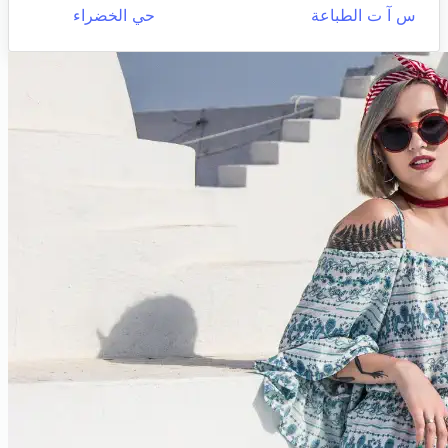
س آ ت الطباعة
حي الخضراء