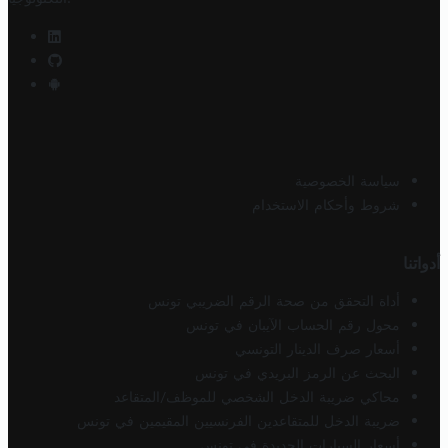
سياسة الخصوصية
شروط وأحكام الاستخدام
أدواتنا
أداة التحقق من صحة الرقم الضريبي تونس
محول رقم الحساب الآيبان في تونس
أسعار صرف الدينار التونسي
البحث عن الرمز البريدي في تونس
محاكي ضريبة الدخل الشخصي للموظف/المتقاعد
ضريبة الدخل للمتقاعدين الفرنسيين المقيمين في تونس
أسعار السيارات الجديدة في تونس