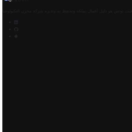
TROVIT
فيت تونس هو دليل أعمال تملكه وتحتفظ به وتديره
شركة مخزن التكنولوجيا