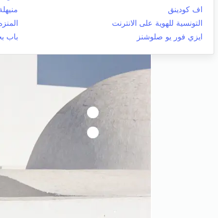
اف كودينق
منيهلة
التونسية للهوية على الانترنت
المنزه
ايزي فور يو صلوشنز
باب ب