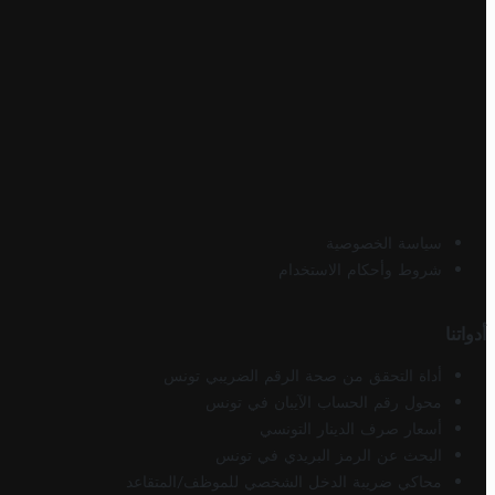
سياسة الخصوصية
شروط وأحكام الاستخدام
أدواتنا
أداة التحقق من صحة الرقم الضريبي تونس
محول رقم الحساب الآيبان في تونس
أسعار صرف الدينار التونسي
البحث عن الرمز البريدي في تونس
محاكي ضريبة الدخل الشخصي للموظف/المتقاعد