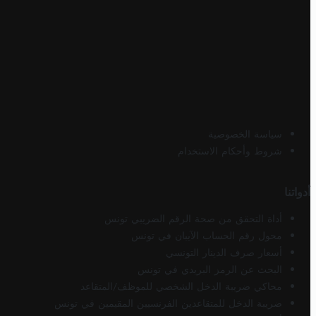
سياسة الخصوصية
شروط وأحكام الاستخدام
أدواتنا
أداة التحقق من صحة الرقم الضريبي تونس
محول رقم الحساب الآيبان في تونس
أسعار صرف الدينار التونسي
البحث عن الرمز البريدي في تونس
محاكي ضريبة الدخل الشخصي للموظف/المتقاعد
ضريبة الدخل للمتقاعدين الفرنسيين المقيمين في تونس