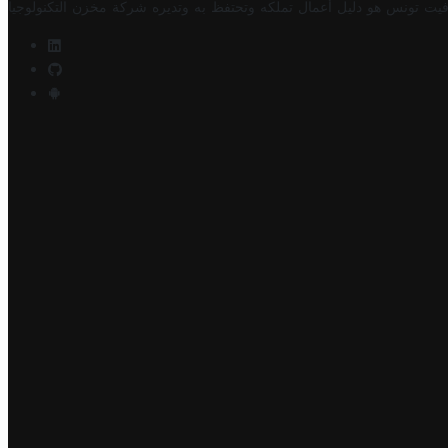
فيت تونس هو دليل أعمال تملكه وتحتفظ به وتديره
شركة مخزن التكنولوجيا