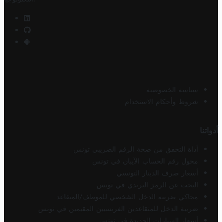
سياسة الخصوصية
شروط وأحكام الاستخدام
أدواتنا
أداة التحقق من صحة الرقم الضريبي تونس
محول رقم الحساب الآيبان في تونس
أسعار صرف الدينار التونسي
البحث عن الرمز البريدي في تونس
محاكي ضريبة الدخل الشخصي للموظف/المتقاعد
ضريبة الدخل للمتقاعدين الفرنسيين المقيمين في تونس
أسعار السيارات الجديدة في تونس