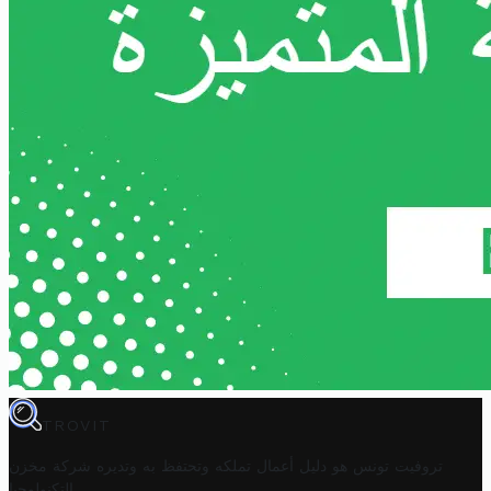
TROVIT
تروفيت تونس هو دليل أعمال تملكه وتحتفظ به وتديره
شركة مخزن
.
التكنولوجيا