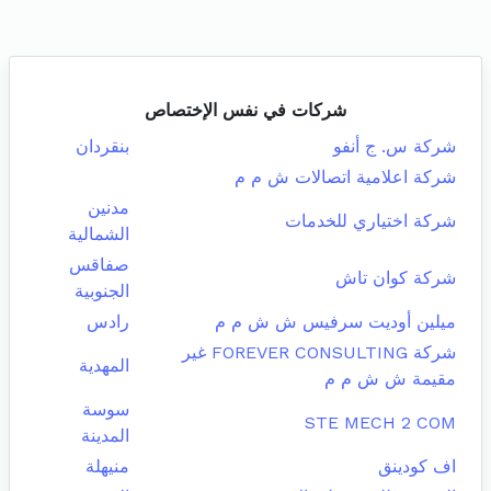
شركات في نفس الإختصاص
شركة س. ج أنفو
بنقردان
شركة اعلامية اتصالات ش م م
مدنين
شركة اختياري للخدمات
الشمالية
صفاقس
شركة كوان تاش
الجنوبية
ميلين أوديت سرفيس ش ش م م
رادس
شركة FOREVER CONSULTING غير
المهدية
مقيمة ش ش م م
سوسة
STE MECH 2 COM
المدينة
اف كودينق
منيهلة