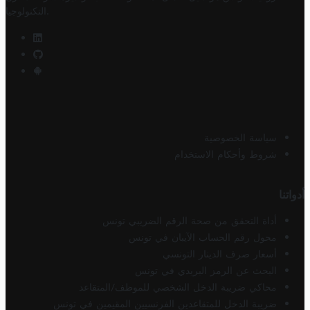
.
التكنولوجيا
سياسة الخصوصية
شروط وأحكام الاستخدام
أدواتنا
أداة التحقق من صحة الرقم الضريبي تونس
محول رقم الحساب الآيبان في تونس
أسعار صرف الدينار التونسي
البحث عن الرمز البريدي في تونس
محاكي ضريبة الدخل الشخصي للموظف/المتقاعد
ضريبة الدخل للمتقاعدين الفرنسيين المقيمين في تونس