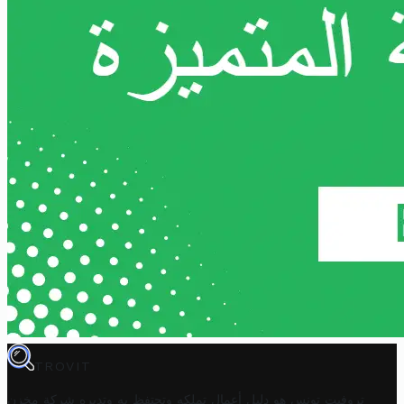
TROVIT
تروفيت تونس هو دليل أعمال تملكه وتحتفظ به وتديره
شركة مخزن