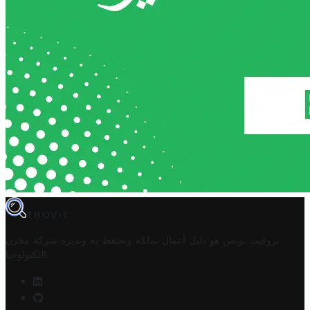
TROVIT
تروفيت تونس هو دليل أعمال تملكه وتحتفظ به وتديره
شركة مخزن
.
التكنولوجيا