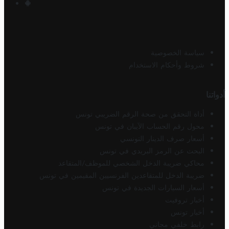
سياسة الخصوصية
شروط وأحكام الاستخدام
أدواتنا
أداة التحقق من صحة الرقم الضريبي تونس
محول رقم الحساب الآيبان في تونس
أسعار صرف الدينار التونسي
البحث عن الرمز البريدي في تونس
محاكي ضريبة الدخل الشخصي للموظف/المتقاعد
ضريبة الدخل للمتقاعدين الفرنسيين المقيمين في تونس
أسعار السيارات الجديدة في تونس
أخبار تروفيت
أخبار تونس
رابط خلفي مجاني