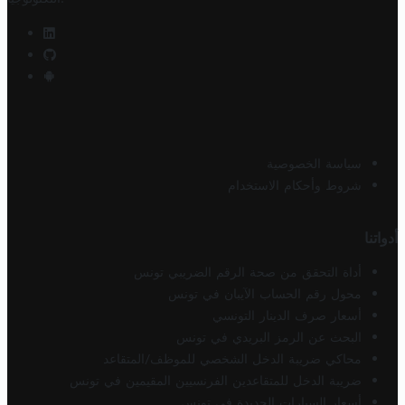
سياسة الخصوصية
شروط وأحكام الاستخدام
أدواتنا
أداة التحقق من صحة الرقم الضريبي تونس
محول رقم الحساب الآيبان في تونس
أسعار صرف الدينار التونسي
البحث عن الرمز البريدي في تونس
محاكي ضريبة الدخل الشخصي للموظف/المتقاعد
ضريبة الدخل للمتقاعدين الفرنسيين المقيمين في تونس
أسعار السيارات الجديدة في تونس