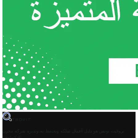
TROVIT
تروفيت تونس هو دليل أعمال تملكه وتحتفظ به وتديره
شركة مخزن
.
التكنولوجيا