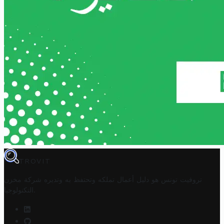
TROVIT
تروفيت تونس هو دليل أعمال تملكه وتحتفظ به وتديره
شركة مخزن
.
التكنولوجيا