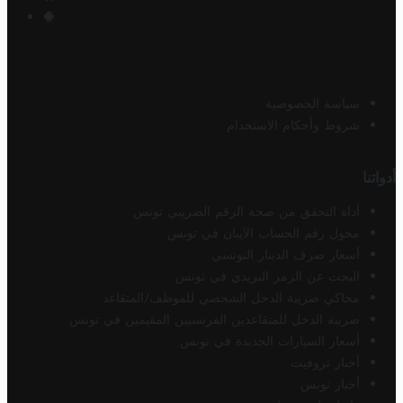
سياسة الخصوصية
شروط وأحكام الاستخدام
أدواتنا
أداة التحقق من صحة الرقم الضريبي تونس
محول رقم الحساب الآيبان في تونس
أسعار صرف الدينار التونسي
البحث عن الرمز البريدي في تونس
محاكي ضريبة الدخل الشخصي للموظف/المتقاعد
ضريبة الدخل للمتقاعدين الفرنسيين المقيمين في تونس
أسعار السيارات الجديدة في تونس
أخبار تروفيت
أخبار تونس