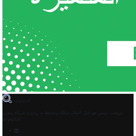
TROVIT
تروفيت تونس هو دليل أعمال تملكه وتحتفظ به وتديره
شركة مخزن
.
التكنولوجيا