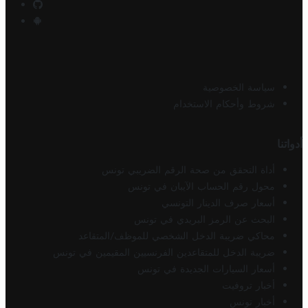
سياسة الخصوصية
شروط وأحكام الاستخدام
أدواتنا
أداة التحقق من صحة الرقم الضريبي تونس
محول رقم الحساب الآيبان في تونس
أسعار صرف الدينار التونسي
البحث عن الرمز البريدي في تونس
محاكي ضريبة الدخل الشخصي للموظف/المتقاعد
ضريبة الدخل للمتقاعدين الفرنسيين المقيمين في تونس
أسعار السيارات الجديدة في تونس
أخبار تروفيت
أخبار تونس