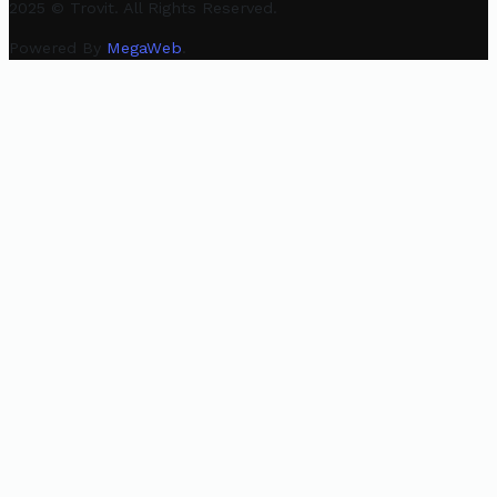
2025 © Trovit. All Rights Reserved.
Powered By
MegaWeb
.