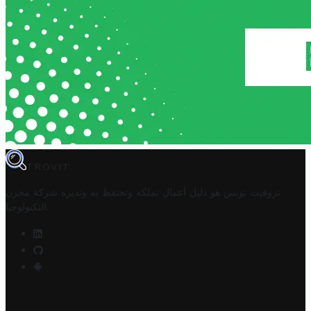
TROVIT
تروفيت تونس هو دليل أعمال تملكه وتحتفظ به وتديره
شركة مخزن
.
التكنولوجيا