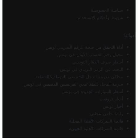
سياسة الخصوصية
شروط وأحكام الاستخدام
أدواتنا
أداة التحقق من صحة الرقم الضريبي تونس
محول رقم الحساب الآيبان في تونس
أسعار صرف الدينار التونسي
البحث عن الرمز البريدي في تونس
محاكي ضريبة الدخل الشخصي للموظف/المتقاعد
ضريبة الدخل للمتقاعدين الفرنسيين المقيمين في تونس
أسعار السيارات الجديدة في تونس
أخبار تروفيت
أخبار تونس
رابط خلفي مجاني
قائمة الشركات الأهلية المحلية
قائمة الشركات الأهلية الجهوية